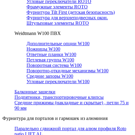
Угловые переключатели ROTO
Фрамужные элементы ROTO
Фурнитура Tilt First (детская безопасность)
Фурнитура для верхнеподвесных окон.
Штульповые элементы ROTO
Weidtmann W100 ПВХ
Дополнительные опции W100
Ножницы W100
Ответные планки W100
Петлевая группа W100
Поворотная система W100
Поворотно-откидные механизмы W100
Средние запоры W100
Угловые переключатели W100
Балконные защелки
Подпятники, транспортировочные клипсы
Средние прижимы (накладные и скрытые) , петли 75 и
90 мм
Фурнитура для порталов и гармошек из алюминия
Паралельно сдвижной портал для алюм профиля Roto
patio LIFT AL