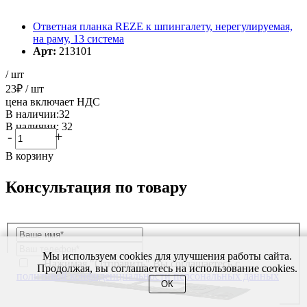
Ответная планка REZE к шпингалету, нерегулируемая,
на раму, 13 система
Арт:
213101
/ шт
23
₽
/ шт
цена включает НДС
В наличии:32
В наличии: 32
-
+
В корзину
Консультация по товару
Мы используем cookies для улучшения работы сайта.
Нажимая "Отправить" Вы соглашаетесь с
Продолжая, вы соглашаетесь на использование cookies.
политикой конфиденциальности персональных данных
ОК