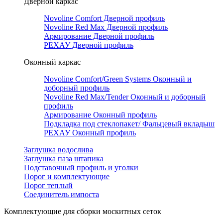
Дверной каркас
Novoline Comfort Дверной профиль
Novoline Red Мax Дверной профиль
Армирование Дверной профиль
РЕХАУ Дверной профиль
Оконный каркас
Novoline Comfort/Green Systems Оконный и
доборный профиль
Novoline Red Max/Tender Оконный и доборный
профиль
Армирование Оконный профиль
Подкладка под стеклопакет/ Фальцевый вкладыш
РЕХАУ Оконный профиль
Заглушка водослива
Заглушка паза штапика
Подставочный профиль и уголки
Порог и комплектующие
Порог теплый
Соединитель импоста
Комплектующие для сборки москитных сеток