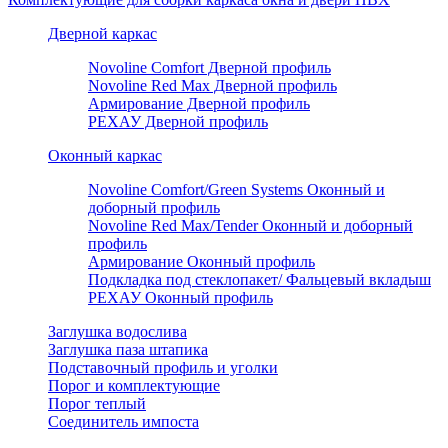
Дверной каркас
Novoline Comfort Дверной профиль
Novoline Red Мax Дверной профиль
Армирование Дверной профиль
РЕХАУ Дверной профиль
Оконный каркас
Novoline Comfort/Green Systems Оконный и
доборный профиль
Novoline Red Max/Tender Оконный и доборный
профиль
Армирование Оконный профиль
Подкладка под стеклопакет/ Фальцевый вкладыш
РЕХАУ Оконный профиль
Заглушка водослива
Заглушка паза штапика
Подставочный профиль и уголки
Порог и комплектующие
Порог теплый
Соединитель импоста