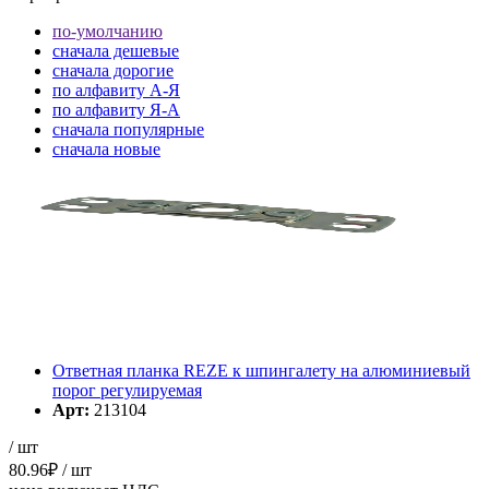
по-умолчанию
cначала дешевые
cначала дорогие
по алфавиту А-Я
по алфавиту Я-А
cначала популярные
cначала новые
cначала старые
Элементов на страницу
Ответная планка REZE к шпингалету на алюминиевый
порог регулируемая
Арт:
213104
/ шт
80.96
₽
/ шт