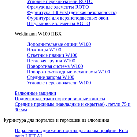
Угловые переключатели ROTO
Фрамужные элементы ROTO
Фурнитура Tilt First (детская безопасность)
Фурнитура для верхнеподвесных окон.
Штульповые элементы ROTO
Weidtmann W100 ПВХ
Дополнительные опции W100
Ножницы W100
Ответные планки W100
Петлевая группа W100
Поворотная система W100
Поворотно-откидные механизмы W100
Средние запоры W100
Угловые переключатели W100
Балконные защелки
Подпятники, транспортировочные клипсы
Средние прижимы (накладные и скрытые) , петли 75 и
90 мм
Фурнитура для порталов и гармошек из алюминия
Паралельно сдвижной портал для алюм профиля Roto
patio LIFT AL