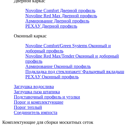
Дверной каркас
Novoline Comfort Дверной профиль
Novoline Red Мax Дверной профиль
Армирование Дверной профиль
РЕХАУ Дверной профиль
Оконный каркас
Novoline Comfort/Green Systems Оконный и
доборный профиль
Novoline Red Max/Tender Оконный и доборный
профиль
Армирование Оконный профиль
Подкладка под стеклопакет/ Фальцевый вкладыш
РЕХАУ Оконный профиль
Заглушка водослива
Заглушка паза штапика
Подставочный профиль и уголки
Порог и комплектующие
Порог теплый
Соединитель импоста
Комплектующие для сборки москитных сеток