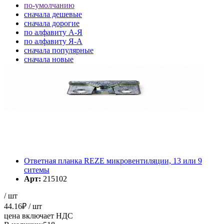
по-умолчанию
cначала дешевые
cначала дорогие
по алфавиту А-Я
по алфавиту Я-А
cначала популярные
cначала новые
cначала старые
Элементов на страницу
Ответная планка REZE микровентиляции, 13 или 9
ситемы
Арт:
215102
/ шт
44.16
₽
/ шт
цена включает НДС