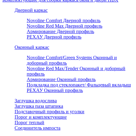
Дверной каркас
Novoline Comfort Дверной профиль
Novoline Red Мax Дверной профиль
Армирование Дверной профиль
РЕХАУ Дверной профиль
Оконный каркас
Novoline Comfort/Green Systems Оконный и
доборный профиль
Novoline Red Max/Tender Оконный и доборный
профиль
Армирование Оконный профиль
Подкладка под стеклопакет/ Фальцевый вкладыш
РЕХАУ Оконный профиль
Заглушка водослива
Заглушка паза штапика
Подставочный профиль и уголки
Порог и комплектующие
Порог теплый
Соединитель импоста