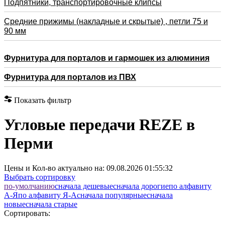
Подпятники, транспортировочные клипсы
Средние прижимы (накладные и скрытые) , петли 75 и
90 мм
Фурнитура для порталов и гармошек из алюминия
Фурнитура для порталов из ПВХ
Показать фильтр
Угловые передачи REZE в
Перми
Цены и Кол-во актуально на:
09.08.2026 01:55:32
Выбрать сортировку
по-умолчанию
cначала дешевые
cначала дорогие
по алфавиту
А-Я
по алфавиту Я-А
cначала популярные
cначала
новые
cначала старые
Сортировать: