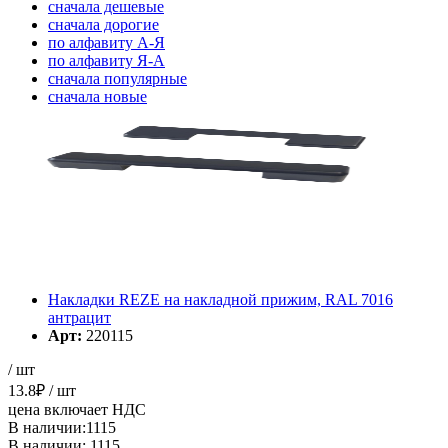
cначала дешевые
cначала дорогие
по алфавиту А-Я
по алфавиту Я-А
cначала популярные
cначала новые
cначала старые
Элементов на страницу
Накладки REZE на накладной прижим, RAL 7016
антрацит
Арт:
220115
/ шт
13.8
₽
/ шт
цена включает НДС
В наличии:1115
В наличии: 1115