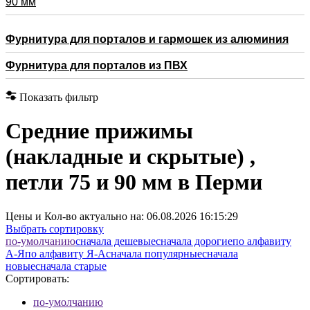
90 мм
Фурнитура для порталов и гармошек из алюминия
Фурнитура для порталов из ПВХ
Показать фильтр
Средние прижимы
(накладные и скрытые) ,
петли 75 и 90 мм в Перми
Цены и Кол-во актуально на:
06.08.2026 16:15:29
Выбрать сортировку
по-умолчанию
cначала дешевые
cначала дорогие
по алфавиту
А-Я
по алфавиту Я-А
cначала популярные
cначала
новые
cначала старые
Сортировать:
по-умолчанию