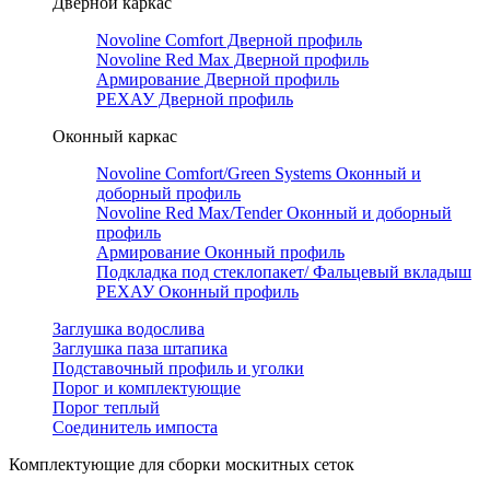
Дверной каркас
Novoline Comfort Дверной профиль
Novoline Red Мax Дверной профиль
Армирование Дверной профиль
РЕХАУ Дверной профиль
Оконный каркас
Novoline Comfort/Green Systems Оконный и
доборный профиль
Novoline Red Max/Tender Оконный и доборный
профиль
Армирование Оконный профиль
Подкладка под стеклопакет/ Фальцевый вкладыш
РЕХАУ Оконный профиль
Заглушка водослива
Заглушка паза штапика
Подставочный профиль и уголки
Порог и комплектующие
Порог теплый
Соединитель импоста
Комплектующие для сборки москитных сеток