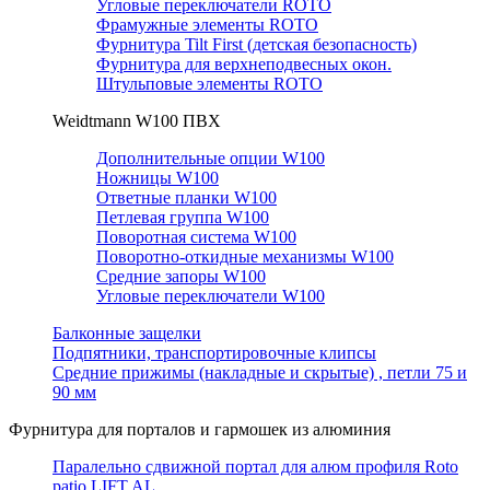
Угловые переключатели ROTO
Фрамужные элементы ROTO
Фурнитура Tilt First (детская безопасность)
Фурнитура для верхнеподвесных окон.
Штульповые элементы ROTO
Weidtmann W100 ПВХ
Дополнительные опции W100
Ножницы W100
Ответные планки W100
Петлевая группа W100
Поворотная система W100
Поворотно-откидные механизмы W100
Средние запоры W100
Угловые переключатели W100
Балконные защелки
Подпятники, транспортировочные клипсы
Средние прижимы (накладные и скрытые) , петли 75 и
90 мм
Фурнитура для порталов и гармошек из алюминия
Паралельно сдвижной портал для алюм профиля Roto
patio LIFT AL