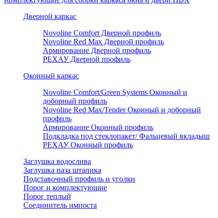
Дверной каркас
Novoline Comfort Дверной профиль
Novoline Red Мax Дверной профиль
Армирование Дверной профиль
РЕХАУ Дверной профиль
Оконный каркас
Novoline Comfort/Green Systems Оконный и
доборный профиль
Novoline Red Max/Tender Оконный и доборный
профиль
Армирование Оконный профиль
Подкладка под стеклопакет/ Фальцевый вкладыш
РЕХАУ Оконный профиль
Заглушка водослива
Заглушка паза штапика
Подставочный профиль и уголки
Порог и комплектующие
Порог теплый
Соединитель импоста