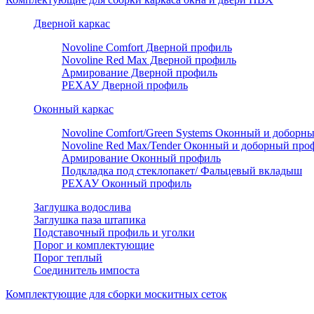
Дверной каркас
Novoline Comfort Дверной профиль
Novoline Red Мax Дверной профиль
Армирование Дверной профиль
РЕХАУ Дверной профиль
Оконный каркас
Novoline Comfort/Green Systems Оконный и доборн
Novoline Red Max/Tender Оконный и доборный про
Армирование Оконный профиль
Подкладка под стеклопакет/ Фальцевый вкладыш
РЕХАУ Оконный профиль
Заглушка водослива
Заглушка паза штапика
Подставочный профиль и уголки
Порог и комплектующие
Порог теплый
Соединитель импоста
Комплектующие для сборки москитных сеток