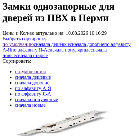
Замки однозапорные для
дверей из ПВХ в Перми
Цены и Кол-во актуально на:
10.08.2026 10:16:29
Выбрать сортировку
по-умолчанию
cначала дешевые
cначала дорогие
по алфавиту
А-Я
по алфавиту Я-А
cначала популярные
cначала
новые
cначала старые
Сортировать:
по-умолчанию
cначала дешевые
cначала дорогие
по алфавиту А-Я
по алфавиту Я-А
cначала популярные
cначала новые
cначала старые
Элементов на страницу