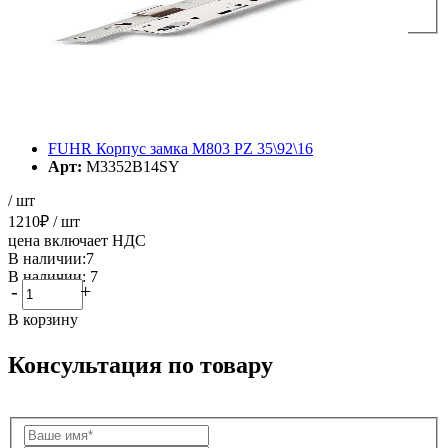
FUHR Корпус замка М803 PZ 35\92\16
Арт:
M3352B14SY
/ шт
1210
₽
/ шт
цена включает НДС
В наличии:7
В наличии: 7
-
+
В корзину
Консультация по товару