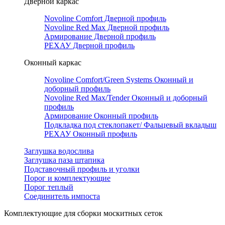
Дверной каркас
Novoline Comfort Дверной профиль
Novoline Red Мax Дверной профиль
Армирование Дверной профиль
РЕХАУ Дверной профиль
Оконный каркас
Novoline Comfort/Green Systems Оконный и
доборный профиль
Novoline Red Max/Tender Оконный и доборный
профиль
Армирование Оконный профиль
Подкладка под стеклопакет/ Фальцевый вкладыш
РЕХАУ Оконный профиль
Заглушка водослива
Заглушка паза штапика
Подставочный профиль и уголки
Порог и комплектующие
Порог теплый
Соединитель импоста
Комплектующие для сборки москитных сеток