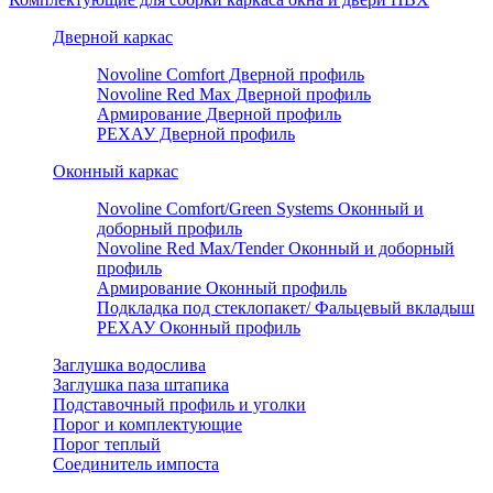
Дверной каркас
Novoline Comfort Дверной профиль
Novoline Red Мax Дверной профиль
Армирование Дверной профиль
РЕХАУ Дверной профиль
Оконный каркас
Novoline Comfort/Green Systems Оконный и
доборный профиль
Novoline Red Max/Tender Оконный и доборный
профиль
Армирование Оконный профиль
Подкладка под стеклопакет/ Фальцевый вкладыш
РЕХАУ Оконный профиль
Заглушка водослива
Заглушка паза штапика
Подставочный профиль и уголки
Порог и комплектующие
Порог теплый
Соединитель импоста