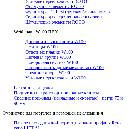
Угловые переключатели ROTO
Фрамужные элементы ROTO
Фурнитура Tilt First (детская безопасность)
Фурнитура для верхнеподвесных окон.
Штульповые элементы ROTO
Weidtmann W100 ПВХ
Дополнительные опции W100
Ножницы W100
Ответные планки W100
Петлевая группа W100
Поворотная система W100
Поворотно-откидные механизмы W100
Средние запоры W100
Угловые переключатели W100
Балконные защелки
Подпятники, транспортировочные клипсы
Средние прижимы (накладные и скрытые) , петли 75 и
90 мм
Фурнитура для порталов и гармошек из алюминия
Паралельно сдвижной портал для алюм профиля Roto
patio LIFT AL