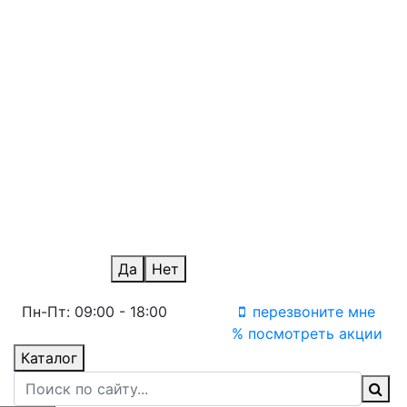
Нижний Новгород
Новосибирск
айс
Омск
Оренбург
Ростов-на-Дону
Санкт-Петербург
Саратов
Ульяновск
Уфа
Челябинск
Уфа Терминал
Ваш город Пермь?
Да
Нет
Пн-Пт: 09:00 - 18:00
перезвоните мне
% посмотреть акции
Каталог