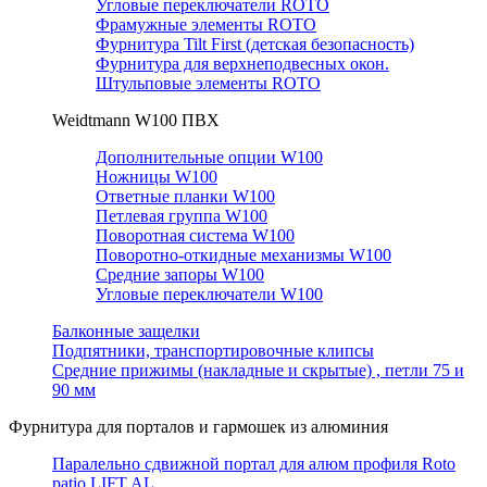
Угловые переключатели ROTO
Фрамужные элементы ROTO
Фурнитура Tilt First (детская безопасность)
Фурнитура для верхнеподвесных окон.
Штульповые элементы ROTO
Weidtmann W100 ПВХ
Дополнительные опции W100
Ножницы W100
Ответные планки W100
Петлевая группа W100
Поворотная система W100
Поворотно-откидные механизмы W100
Средние запоры W100
Угловые переключатели W100
Балконные защелки
Подпятники, транспортировочные клипсы
Средние прижимы (накладные и скрытые) , петли 75 и
90 мм
Фурнитура для порталов и гармошек из алюминия
Паралельно сдвижной портал для алюм профиля Roto
patio LIFT AL