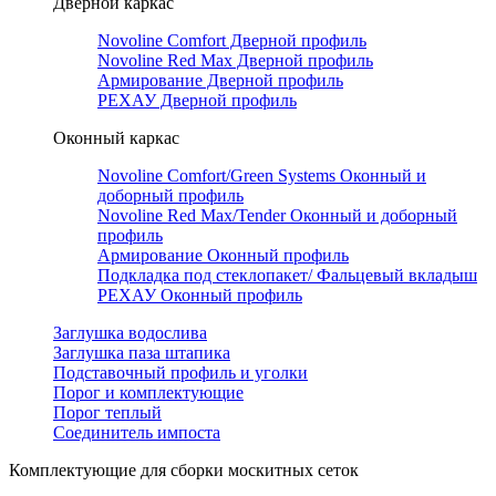
Дверной каркас
Novoline Comfort Дверной профиль
Novoline Red Мax Дверной профиль
Армирование Дверной профиль
РЕХАУ Дверной профиль
Оконный каркас
Novoline Comfort/Green Systems Оконный и
доборный профиль
Novoline Red Max/Tender Оконный и доборный
профиль
Армирование Оконный профиль
Подкладка под стеклопакет/ Фальцевый вкладыш
РЕХАУ Оконный профиль
Заглушка водослива
Заглушка паза штапика
Подставочный профиль и уголки
Порог и комплектующие
Порог теплый
Соединитель импоста
Комплектующие для сборки москитных сеток