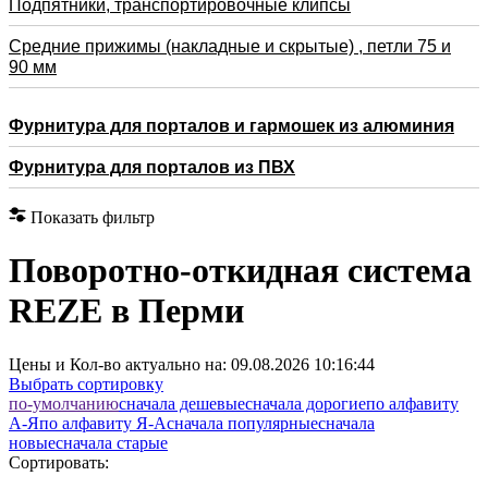
Подпятники, транспортировочные клипсы
Средние прижимы (накладные и скрытые) , петли 75 и
90 мм
Фурнитура для порталов и гармошек из алюминия
Фурнитура для порталов из ПВХ
Показать фильтр
Поворотно-откидная система
REZE в Перми
Цены и Кол-во актуально на:
09.08.2026 10:16:44
Выбрать сортировку
по-умолчанию
cначала дешевые
cначала дорогие
по алфавиту
А-Я
по алфавиту Я-А
cначала популярные
cначала
новые
cначала старые
Сортировать: