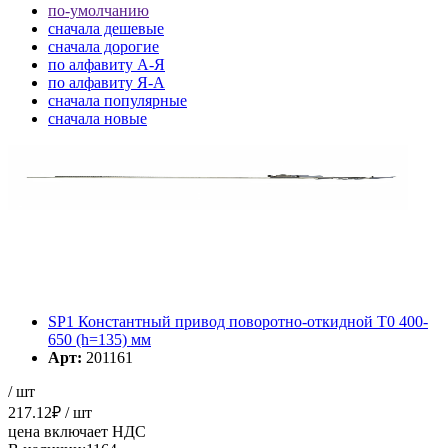
по-умолчанию
cначала дешевые
cначала дорогие
по алфавиту А-Я
по алфавиту Я-А
cначала популярные
cначала новые
cначала старые
Элементов на страницу
SP1 Константный привод поворотно-откидной T0 400-
650 (h=135) мм
Арт:
201161
/ шт
217.12
₽
/ шт
цена включает НДС