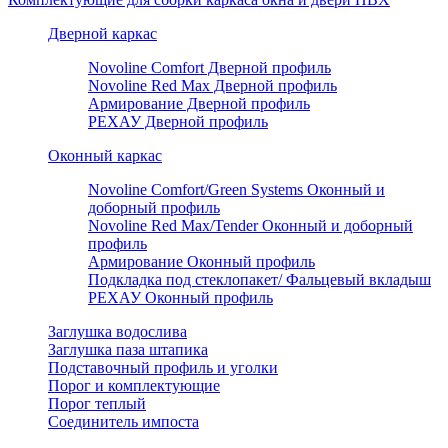
Дверной каркас
Novoline Comfort Дверной профиль
Novoline Red Мax Дверной профиль
Армирование Дверной профиль
РЕХАУ Дверной профиль
Оконный каркас
Novoline Comfort/Green Systems Оконный и
доборный профиль
Novoline Red Max/Tender Оконный и доборный
профиль
Армирование Оконный профиль
Подкладка под стеклопакет/ Фальцевый вкладыш
РЕХАУ Оконный профиль
Заглушка водослива
Заглушка паза штапика
Подставочный профиль и уголки
Порог и комплектующие
Порог теплый
Соединитель импоста